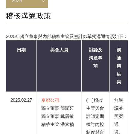
2025
稽核溝通政策
2025年獨立董事與內部稽核主管及會計師單獨溝通情形如下：
日期
與會人員
討論及
溝
溝通事
通
項
與
結
果
2025.02.27
夏都公司
(一)稽核
無異
獨立董事 簡涵茹
主管與會
議並
獨立董事 戴麗敏
計師定期
照案
稽核主管 潘素禎
檢討內控
通
制度與實
過。