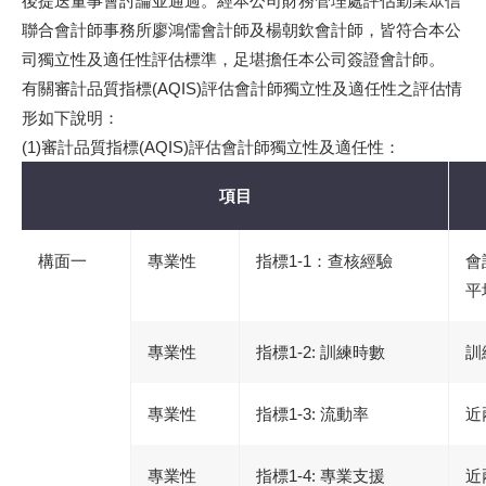
後提送董事會討論並通過。經本公司財務管理處評估勤業眾信
聯合會計師事務所廖鴻儒會計師及楊朝欽會計師，皆符合本公
司獨立性及適任性評估標準，足堪擔任本公司簽證會計師。
有關審計品質指標(AQIS)評估會計師獨立性及適任性之評估情
形如下說明：
(1)審計品質指標(AQIS)評估會計師獨立性及適任性：
項目
構面一
專業性
指標1-1：查核經驗
會
平
專業性
指標1-2: 訓練時數
訓
專業性
指標1-3: 流動率
近
專業性
指標1-4: 專業支援
近