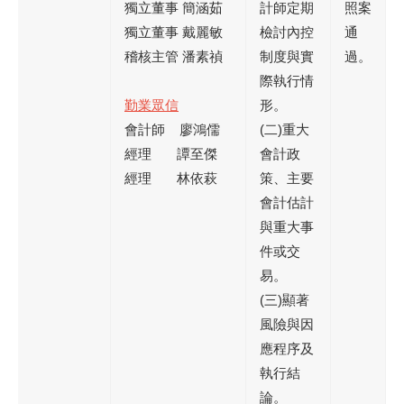
獨立董事 簡涵茹
計師定期
照案
獨立董事 戴麗敏
檢討內控
通
稽核主管 潘素禎
制度與實
過。
際執行情
勤業眾信
形。
會計師 廖鴻儒
(二)重大
經理 譚至傑
會計政
經理 林依萩
策、主要
會計估計
與重大事
件或交
易。
(三)顯著
風險與因
應程序及
執行結
論。