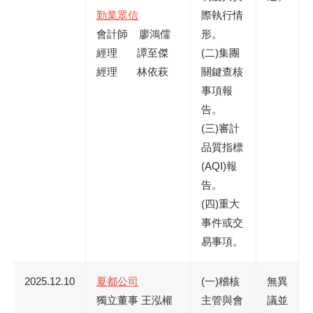
勤業眾信
際執行情
會計師 廖鴻儒
形。
經理 譚至傑
(二)集團
經理 林依萩
關鍵查核
事項報
告。
(三)審計
品質指標
(AQI)報
告。
(四)重大
事件或交
易事項。
2025.12.10
夏都公司
(一)稽核
無異
獨立董事 王泓權
主管與會
議並