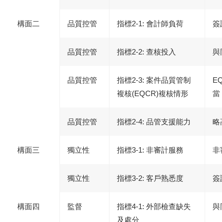
構面二
品質控管
指標2-1: 會計師負荷
簽
品質控管
指標2-2: 查核投入
與
品質控管
指標2-3: 案件品質管制
E
複核(EQCR)複核情形
當
品質控管
指標2-4: 品管支援能力
略
構面三
獨立性
指標3-1: 非審計服務
非
獨立性
指標3-2: 客戶熟悉度
簽
構面四
監督
指標4-1: 外部檢查缺失
與
及處分